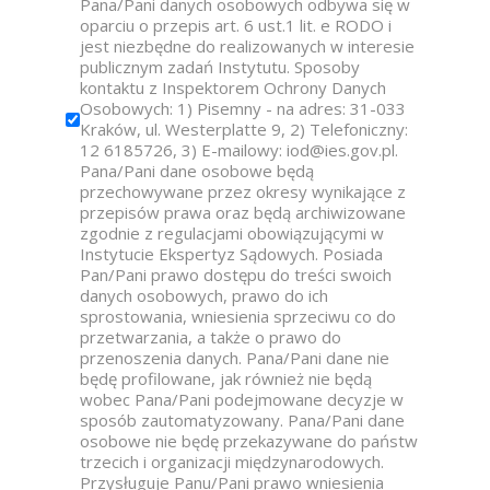
Pana/Pani danych osobowych odbywa się w
oparciu o przepis art. 6 ust.1 lit. e RODO i
jest niezbędne do realizowanych w interesie
publicznym zadań Instytutu. Sposoby
kontaktu z Inspektorem Ochrony Danych
Osobowych: 1) Pisemny - na adres: 31-033
Kraków, ul. Westerplatte 9, 2) Telefoniczny:
12 6185726, 3) E-mailowy: iod@ies.gov.pl.
Pana/Pani dane osobowe będą
przechowywane przez okresy wynikające z
przepisów prawa oraz będą archiwizowane
zgodnie z regulacjami obowiązującymi w
Instytucie Ekspertyz Sądowych. Posiada
Pan/Pani prawo dostępu do treści swoich
danych osobowych, prawo do ich
sprostowania, wniesienia sprzeciwu co do
przetwarzania, a także o prawo do
przenoszenia danych. Pana/Pani dane nie
będę profilowane, jak również nie będą
wobec Pana/Pani podejmowane decyzje w
sposób zautomatyzowany. Pana/Pani dane
osobowe nie będę przekazywane do państw
trzecich i organizacji międzynarodowych.
Przysługuje Panu/Pani prawo wniesienia